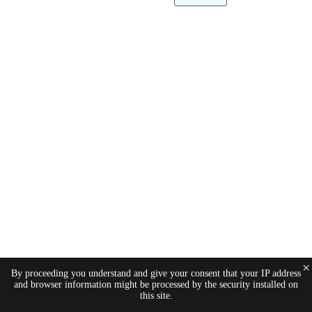
×
By proceeding you understand and give your consent that your IP address
and browser information might be processed by the security installed on
this site.