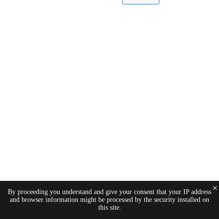
×
By proceeding you understand and give your consent that your IP address
and browser information might be processed by the security installed on
this site.