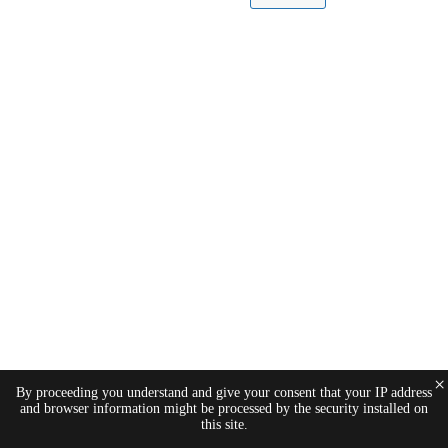
×
By proceeding you understand and give your consent that your IP address
and browser information might be processed by the security installed on
this site.