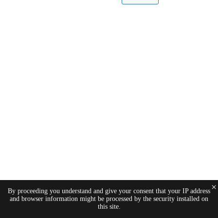
×
By proceeding you understand and give your consent that your IP address
and browser information might be processed by the security installed on
this site.