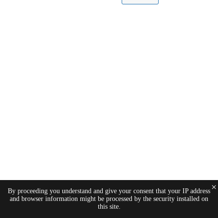
×
By proceeding you understand and give your consent that your IP address
and browser information might be processed by the security installed on
this site.