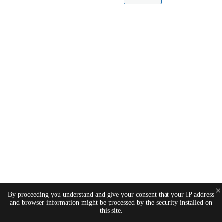
×
By proceeding you understand and give your consent that your IP address
and browser information might be processed by the security installed on
this site.