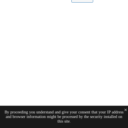
×
By proceeding you understand and give your consent that your IP address
and browser information might be processed by the security installed on
this site.