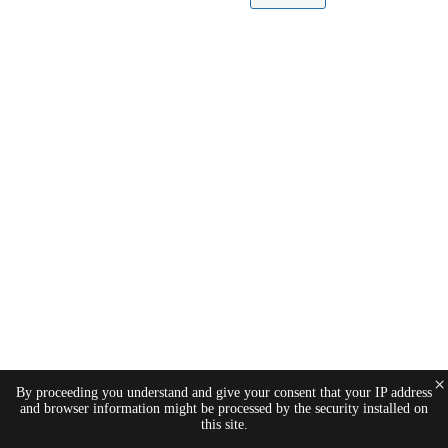
×
By proceeding you understand and give your consent that your IP address
and browser information might be processed by the security installed on
this site.