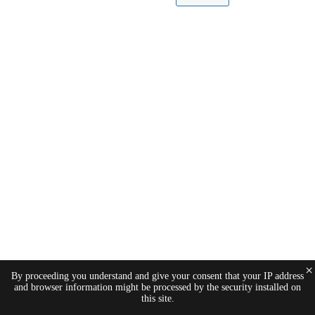
×
By proceeding you understand and give your consent that your IP address
and browser information might be processed by the security installed on
this site.