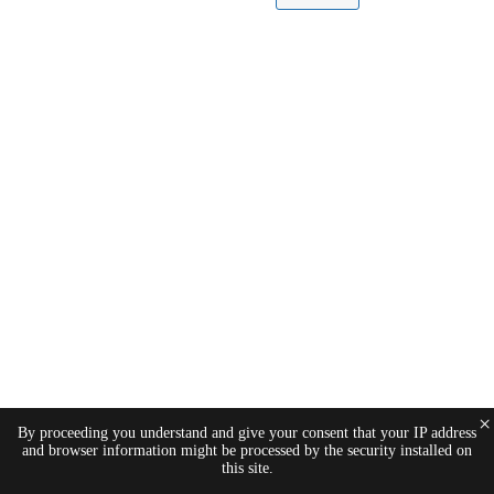
×
By proceeding you understand and give your consent that your IP address
and browser information might be processed by the security installed on
this site.