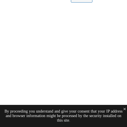
×
By proceeding you understand and give your consent that your IP address
and browser information might be processed by the security installed on
this site.