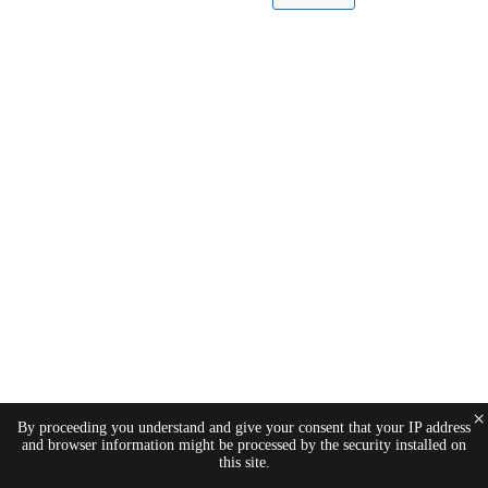
×
By proceeding you understand and give your consent that your IP address
and browser information might be processed by the security installed on
this site.