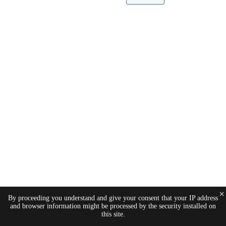
×
By proceeding you understand and give your consent that your IP address
and browser information might be processed by the security installed on
this site.