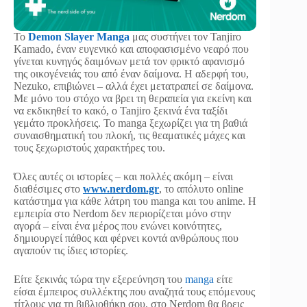
Το
Demon Slayer Manga
μας συστήνει τον Tanjiro
Kamado, έναν ευγενικό και αποφασισμένο νεαρό που
γίνεται κυνηγός δαιμόνων μετά τον φρικτό αφανισμό
της οικογένειάς του από έναν δαίμονα. Η αδερφή του,
Nezuko, επιβιώνει – αλλά έχει μετατραπεί σε δαίμονα.
Με μόνο του στόχο να βρει τη θεραπεία για εκείνη και
να εκδικηθεί το κακό, ο Tanjiro ξεκινά ένα ταξίδι
γεμάτο προκλήσεις. Το manga ξεχωρίζει για τη βαθιά
συναισθηματική του πλοκή, τις θεαματικές μάχες και
τους ξεχωριστούς χαρακτήρες του.
Όλες αυτές οι ιστορίες – και πολλές ακόμη – είναι
διαθέσιμες στο
www.nerdom.gr
, το απόλυτο online
κατάστημα για κάθε λάτρη του manga και του anime. Η
εμπειρία στο Nerdom δεν περιορίζεται μόνο στην
αγορά – είναι ένα μέρος που ενώνει κοινότητες,
δημιουργεί πάθος και φέρνει κοντά ανθρώπους που
αγαπούν τις ίδιες ιστορίες.
Είτε ξεκινάς τώρα την εξερεύνηση του
manga
είτε
είσαι έμπειρος συλλέκτης που αναζητά τους επόμενους
τίτλους για τη βιβλιοθήκη σου, στο Nerdom θα βρεις