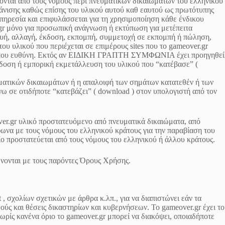
ονται από τους νόμους περί πνευματικών δικαιωμάτων του ελληνικού
φάνισης καθώς επίσης του υλικού αυτού καθ εαυτού ως πρωτότυπης
υπηρεσία και επιφυλάσσεται για τη χρησιμοποίηση κάθε ένδικου
.gr μόνο για προσωπική ανάγνωση ή εκτύπωση για μετέπειτα
υή, αλλαγή, έκδοση, εκπομπή, συμμετοχή σε εκπομπή ή πώληση,
ου υλικού που περιέχεται σε επιμέρους sites που το gameover.gr
ωπική του ευθύνη. Εκτός αν ΕΙΔΙΚΗ ΓΡΑΠΤΗ ΣΥΜΦΩΝΙΑ έχει προηγηθεί
δοση ή εμπορική εκμετάλλευση του υλικού που “κατέβασε” (
ατικών δικαιωμάτων ή η απαλοιφή των σημάτων κατατεθέν ή των
ω σε οτιδήποτε “κατεβάζει” ( download ) στον υπολογιστή από τον
ver.gr υλικό προστατευόμενο από πνευματικά δικαιώματα, από
ωνα με τους νόμους του ελληνικού κράτους για την παραβίαση του
ίο προστατεύεται από τους νόμους του ελληνικού ή άλλου κράτους.
ώνονται με τους παρόντες Όρους Χρήσης.
, σχολίων σχετικών με άρθρα κ.λπ., για να διαπιστώνει εάν τα
ύς και θέσεις δικαστηρίων και κυβερνήσεων. Το gameover.gr έχει το
ωρίς κανένα όριο το gameover.gr μπορεί να διακόψει, οποιαδήποτε