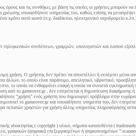
τους όρους και τις συνθήκες με βάση τις οποίες οι χρήστες μπορούν 
γία χρέωσης οποιασδήποτε υπηρεσίας του, καθώς επίσης να μετατρέψει
μέσο κρίνει αυτό ικανό (π.χ. διαδίκτυο, ηλεκτρονικό ταχυδρομείο κ.λ
ων τηλεφωνικών συνδέσεων, γραμμών, υπολογιστών και λοιπού εξοπλι
μιμη χρήση. Ο χρήστης δεν πρέπει να αποστέλλει ή εκπέμπει μέσα από 
ατα άλλων, το οποίο είναι παράνομο, απειλητικό, υβριστικό, προσβλη
στο, το οποίο να ενθαρρύνει επαφή η οποία να συνιστά εγκληματική π
ιση από το gameover.gr , δεν επιτρέπεται η δημοσίευση διαφήμισης 
ιαδήποτε “χρήση” ενός χρήστη που δημιουργεί πρόβλημα στην ευχάρ
μοποιεί το gameover.gr και οποιαδήποτε υπηρεσία του, δεν επιτρέπε
ρα πελατών χρηστών για χρήση άλλης υπηρεσίας πληροφόρησης ανταγων
κής ιδιοκτησίας ( copyright ) υλικό, σήματα κατατεθέντα ( trademar
εο, γραφικών (ψηφιακά επεξεργασμένων ή ψηφιοποιημένων ” scanned