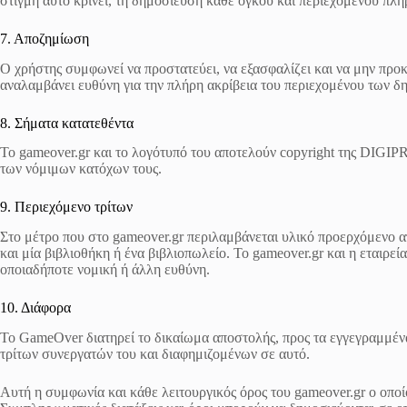
στιγμή αυτό κρίνει, τη δημοσίευση κάθε όγκου και περιεχομένου πλ
7. Αποζημίωση
Ο χρήστης συμφωνεί να προστατεύει, να εξασφαλίζει και να μην προκα
αναλαμβάνει ευθύνη για την πλήρη ακρίβεια του περιεχομένου των δ
8. Σήματα κατατεθέντα
Το gameover.gr και το λογότυπό του αποτελούν copyright της DI
των νόμιμων κατόχων τους.
9. Περιεχόμενο τρίτων
Στο μέτρο που στο gameover.gr περιλαμβάνεται υλικό προερχόμενο από
και μία βιβλιοθήκη ή ένα βιβλιοπωλείο. Το gameover.gr και η εταιρ
οποιαδήποτε νομική ή άλλη ευθύνη.
10. Διάφορα
Το GameOver διατηρεί το δικαίωμα αποστολής, προς τα εγγεγραμμένα
τρίτων συνεργατών του και διαφημιζομένων σε αυτό.
Αυτή η συμφωνία και κάθε λειτουργικός όρος του gameover.gr ο οποί