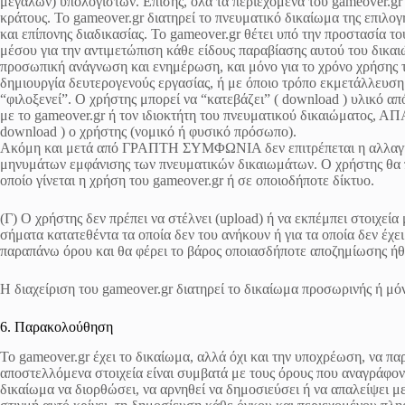
μεγάλων) υπολογιστών. Επίσης, όλα τα περιεχόμενα του gameover.gr
κράτους. Το gameover.gr διατηρεί το πνευματικό δικαίωμα της επιλ
και επίπονης διαδικασίας. Το gameover.gr θέτει υπό την προστασία 
μέσου για την αντιμετώπιση κάθε είδους παραβίασης αυτού του δικα
προσωπική ανάγνωση και ενημέρωση, και μόνο για το χρόνο χρήσης
δημιουργία δευτερογενούς εργασίας, ή με όποιο τρόπο εκμετάλλευση ι
“φιλοξενεί”. Ο χρήστης μπορεί να “κατεβάζει” ( download ) υλικό
με το gameover.gr ή τον ιδιοκτήτη του πνευματικού δικαιώματος, 
download ) ο χρήστης (νομικό ή φυσικό πρόσωπο).
Ακόμη και μετά από ΓΡΑΠΤΗ ΣΥΜΦΩΝΙΑ δεν επιτρέπεται η αλλαγή τ
μηνυμάτων εμφάνισης των πνευματικών δικαιωμάτων. Ο χρήστης θα πρ
οποίο γίνεται η χρήση του gameover.gr ή σε οποιοδήποτε δίκτυο.
(Γ) Ο χρήστης δεν πρέπει να στέλνει (upload) ή να εκπέμπει στοιχε
σήματα κατατεθέντα τα οποία δεν του ανήκουν ή για τα οποία δεν έ
παραπάνω όρου και θα φέρει το βάρος οποιασδήποτε αποζημίωσης ήθε
Η διαχείριση του gameover.gr διατηρεί το δικαίωμα προσωρινής ή μ
6. Παρακολούθηση
Το gameover.gr έχει το δικαίωμα, αλλά όχι και την υποχρέωση, να π
αποστελλόμενα στοιχεία είναι συμβατά με τους όρους που αναγράφοντ
δικαίωμα να διορθώσει, να αρνηθεί να δημοσιεύσει ή να απαλείψει με