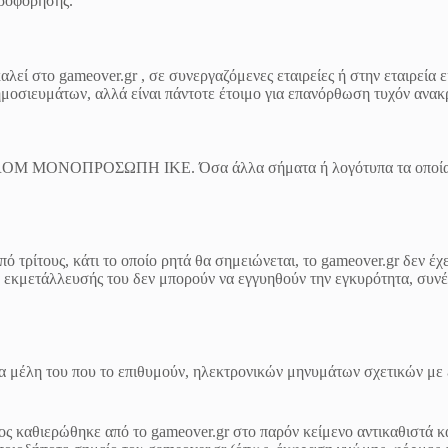
ηροφόρησης.
λεί στο gameover.gr , σε συνεργαζόμενες εταιρείες ή στην εταιρεία 
ημοσιευμάτων, αλλά είναι πάντοτε έτοιμο για επανόρθωση τυχόν ανακ
GIPROM ΜΟΝΟΠΡΟΣΩΠΗ ΙΚΕ. Όσα άλλα σήματα ή λογότυπα τα οποία αν
 τρίτους, κάτι το οποίο ρητά θα σημειώνεται, το gameover.gr δεν έχ
εία εκμετάλλευσής του δεν μπορούν να εγγυηθούν την εγκυρότητα, συν
 μέλη του που το επιθυμούν, ηλεκτρονικών μηνυμάτων σχετικών με εν
ος καθιερώθηκε από το gameover.gr στο παρόν κείμενο αντικαθιστά κ