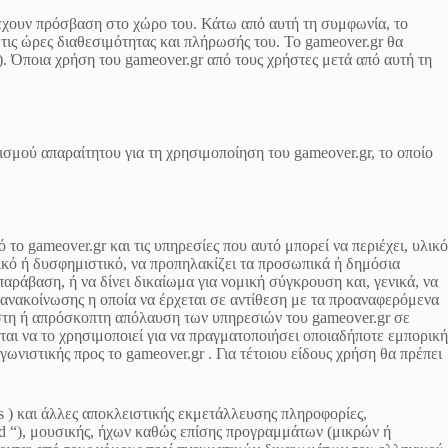
να έχουν πρόσβαση στο χώρο του. Κάτω από αυτή τη συμφωνία, το
 τις ώρες διαθεσιμότητας και πλήρωσής του. Το gameover.gr θα
π.). Όποια χρήση του gameover.gr από τους χρήστες μετά από αυτή τη
σμού απαραίτητου για τη χρησιμοποίηση του gameover.gr, το οποίο
το gameover.gr και τις υπηρεσίες που αυτό μπορεί να περιέχει, υλικό
τικό ή δυσφημιστικό, να προπηλακίζει τα προσωπικά ή δημόσια
αράβαση, ή να δίνει δικαίωμα για νομική σύγκρουση και, γενικά, να
ή ανακοίνωσης η οποία να έρχεται σε αντίθεση με τα προαναφερόμενα
ιστη ή απρόσκοπτη απόλαυση των υπηρεσιών του gameover.gr σε
ται να το χρησιμοποιεί για να πραγματοποιήσει οποιαδήποτε εμπορική
ιστικής προς το gameover.gr . Για τέτοιου είδους χρήση θα πρέπει
ks ) και άλλες αποκλειστικής εκμετάλλευσης πληροφορίες,
 “), μουσικής, ήχων καθώς επίσης προγραμμάτων (μικρών ή