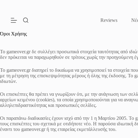
Μετάβαση
στο
περιεχόμενο
Reviews
Νέ
Όροι Χρήσης
Το gameover.gr δε συλλέγει προσωπικά στοιχεία ταυτότητας από ιδιώτ
δεν πρόκειται να παραχωρηθούν σε τρίτους χωρίς την προηγούμενη έ
Το gameover.gr διατηρεί το δικαίωμα να χρησιμοποιεί τα στοιχεία πο
με τη μέτρηση της επισκεψιμότητας μέρους ή όλης της έκδοσης. Το ga
ιδιωτών.
Οι επισκέπτες θα πρέπει να γνωρίζουν ότι, με την ανάγνωση των σε
αρχείων κειμένου (cookies), τα οποία χρησιμοποιούνται για να αναγν
αλληλεπιδραστικότητας και προσωπικές σελίδες.
Οι παραπάνω διαδικασίες έχουν ισχύ από την 1 η Μαρτίου 2005. Το g
τους επισκέπτες του σχετικά με οτιδήποτε νέο. Η παρούσα ιδιωτική
έναντι του gameover.gr ή της εταιρείας εκμετάλλευσής του.