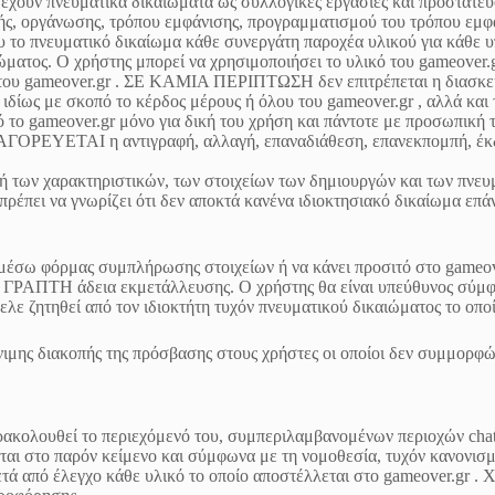
 έχουν πνευματικά δικαιώματα ως συλλογικές εργασίες και προστατεύ
ογής, οργάνωσης, τρόπου εμφάνισης, προγραμματισμού του τρόπου εμ
του το πνευματικό δικαίωμα κάθε συνεργάτη παροχέα υλικού για κάθε 
ιώματος. Ο χρήστης μπορεί να χρησιμοποιήσει το υλικό του gameover
 του gameover.gr . ΣΕ ΚΑΜΙΑ ΠΕΡΙΠΤΩΣΗ δεν επιτρέπεται η διασκε
δίως με σκοπό το κέρδος μέρους ή όλου του gameover.gr , αλλά και τ
 από το gameover.gr μόνο για δική του χρήση και πάντοτε με προσ
ΑΠΑΓΟΡΕΥΕΤΑΙ η αντιγραφή, αλλαγή, επαναδιάθεση, επανεκπομπή, έκ
ων χαρακτηριστικών, των στοιχείων των δημιουργών και των πνευμ
έπει να γνωρίζει ότι δεν αποκτά κανένα ιδιοκτησιακό δικαίωμα επάν
ία μέσω φόρμας συμπλήρωσης στοιχείων ή να κάνει προσιτό στο gameo
χει ΓΡΑΠΤΗ άδεια εκμετάλλευσης. Ο χρήστης θα είναι υπεύθυνος σύμφ
λε ζητηθεί από τον ιδιοκτήτη τυχόν πνευματικού δικαιώματος το οπο
όνιμης διακοπής της πρόσβασης στους χρήστες οι οποίοι δεν συμμορφ
αρακολουθεί το περιεχόμενό του, συμπεριλαμβανομένων περιοχών chat 
αι στο παρόν κείμενο και σύμφωνα με τη νομοθεσία, τυχόν κανονισμο
τά από έλεγχο κάθε υλικό το οποίο αποστέλλεται στο gameover.gr . Χ