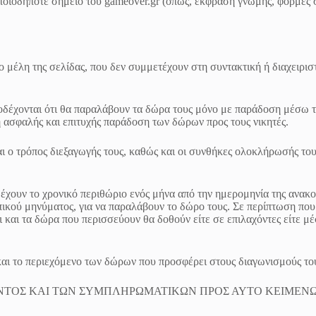
ποιοδήποτε σημείο του gameover.gr (όπως, έκφραση γνώμης, φόρμες 
μέλη της σελίδας, που δεν συμμετέχουν στη συντακτική ή διαχειριστ
δέχονται ότι θα παραλάβουν τα δώρα τους μόνο με παράδοση μέσω τα
η ασφαλής και επιτυχής παράδοση των δώρων προς τους νικητές.
ι ο τρόπος διεξαγωγής τους, καθώς και οι συνθήκες ολοκλήρωσής του
έχουν το χρονικό περιθώριο ενός μήνα από την ημερομηνία της ανακο
ικού μηνύματος, για να παραλάβουν το δώρο τους. Σε περίπτωση που
και τα δώρα που περισσεύουν θα δοθούν είτε σε επιλαχόντες είτε μέσ
και το περιεχόμενο των δώρων που προσφέρει στους διαγωνισμούς το
ΤΟΣ ΚΑΙ ΤΩΝ ΣΥΜΠΛΗΡΩΜΑΤΙΚΩΝ ΠΡΟΣ ΑΥΤΟ ΚΕΙΜΕΝΩΝ 