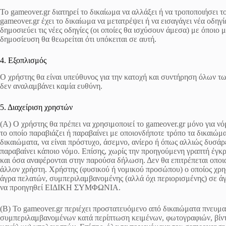
Το gameover.gr διατηρεί το δικαίωμα να αλλάξει ή να τροποποιήσει 
gameover.gr έχει το δικαίωμα να μετατρέψει ή να εισαγάγει νέα οδη
δημοσιεύει τις νέες οδηγίες (οι οποίες θα ισχύσουν άμεσα) με όποιο 
δημοσίευση θα θεωρείται ότι υπόκειται σε αυτή.
4. Eξοπλισμός
Ο χρήστης θα είναι υπεύθυνος για την κατοχή και συντήρηση όλων τ
δεν αναλαμβάνει καμία ευθύνη.
5. Διαχείριση χρηστών
(A) Ο χρήστης θα πρέπει να χρησιμοποιεί το gameover.gr μόνο για νό
το οποίο παραβιάζει ή παραβαίνει με οποιονδήποτε τρόπο τα δικαιώμ
δικαιώματα, να είναι πρόστυχο, άσεμνο, ανίερο ή όπως αλλιώς δυσάρε
παραβαίνει κάποιο νόμο. Επίσης, χωρίς την προηγούμενη γραπτή έγκρ
και όσα αναφέρονται στην παρούσα δήλωση. Δεν θα επιτρέπεται οπο
άλλον χρήστη. Χρήστης (φυσικού ή νομικού προσώπου) ο οποίος χρησι
άγρα πελατών, συμπεριλαμβανομένης (αλλά όχι περιορισμένης) σε άγ
να προηγηθεί ΕΙΔΙΚΗ ΣΥΜΦΩΝΙΑ.
(B) Το gameover.gr περιέχει προστατευόμενο από δικαιώματα πνευματι
συμπεριλαμβανομένων κατά περίπτωση κειμένων, φωτογραφιών, βίντ