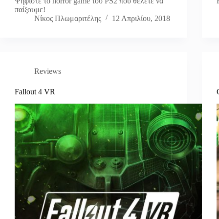
Ψηφίστε το horror game του PS2 που θέλετε να
παίξουμε!
Νίκος Πλωμαριτέλης
12 Απριλίου, 2018
Reviews
Fallout 4 VR