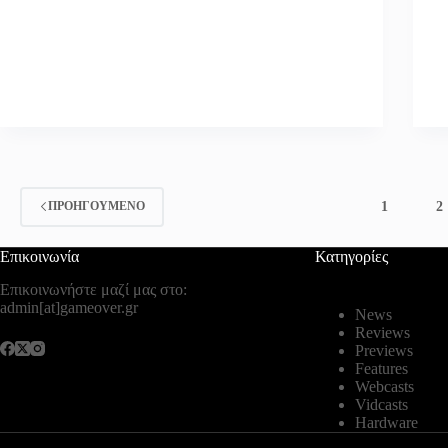
1
2
ΠΡΟΗΓΟΎΜΕΝΟ
Επικοινωνία
Κατηγορίες
Επικοινωνήστε μαζί μας στο:
admin[at]gameover.gr
News
Reviews
Previews
Features
Webcasts
Vidcasts
Hardware