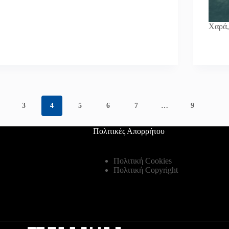
Χαρά,
3
4
5
6
7
…
9
Πολιτικές Απορρήτου
Πολιτική Cookies
Πολιτική Copyright