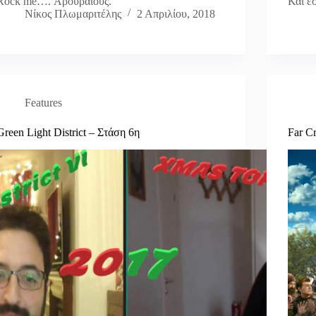
Rock me…. Αρουραίους.
Και έσ
Νίκος Πλωμαριτέλης
2 Απριλίου, 2018
Features
Green Light District – Στάση 6η
Far C