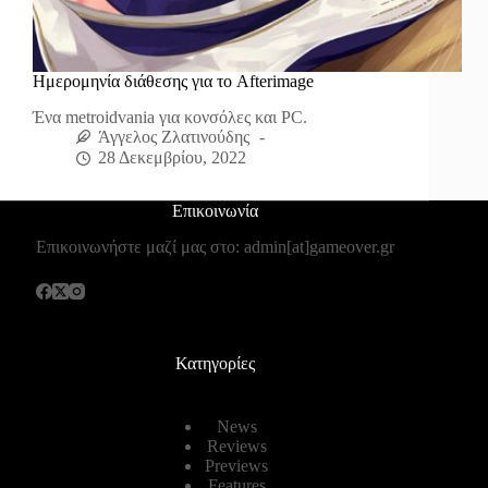
Ημερομηνία διάθεσης για το Afterimage
Ένα metroidvania για κονσόλες και PC.
Άγγελος Ζλατινούδης
28 Δεκεμβρίου, 2022
Επικοινωνία
Επικοινωνήστε μαζί μας στο: admin[at]gameover.gr
Κατηγορίες
News
Reviews
Previews
Features