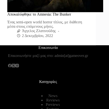
Αποκαλύφθηκε το Amnesia: The Bunker
Ένας semi-open world horror τίτλος, με διάθεση
μέσα στους επόμενους μήνες.
Άγγελος Ζλατινούδης
2 Δεκεμβρίου, 2022
Επικοινωνία
Επικοινωνήστε μαζί μας στο: admin[at]gameover.gr
Κατηγορίες
News
Reviews
Previews
Features