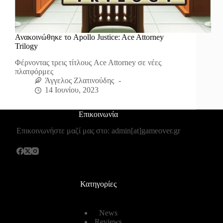
Ανακοινώθηκε το Apollo Justice: Ace Attorney
Trilogy
Φέρνοντας τρεις τίτλους Ace Attorney σε νέες
πλατφόρμες
Άγγελος Ζλατινούδης
14 Ιουνίου, 2023
Επικοινωνία
Επικοινωνήστε μαζί μας στο: admin[at]gameover.gr
Κατηγορίες
News
Reviews