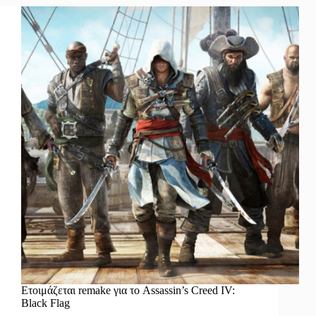
Ετοιμάζεται remake για το Assassin’s Creed IV:
Black Flag