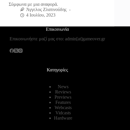
Σύμφωνα με μια αναφορά.
Άγγελος Ζλατινούδης
4 Ιουλίου, 2023
Επικοινωνία
Επικοινωνήστε μαζί μας στο: admin[at]gameover.gr
Κατηγορίες
News
Reviews
Previews
Features
Webcasts
Vidcasts
Hardware