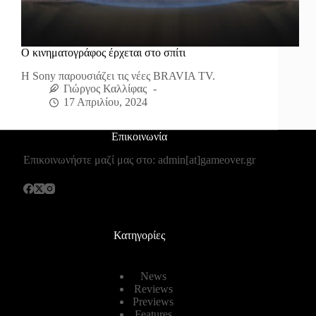
Ο κινηματογράφος έρχεται στο σπίτι
Η Sony παρουσιάζει τις νέες BRAVIA TV.
Γιώργος Καλλίφας
17 Απριλίου, 2024
Επικοινωνία
Επικοινωνήστε μαζί μας στο: admin[at]gameover.gr
Κατηγορίες
News
Reviews
Previews
Features