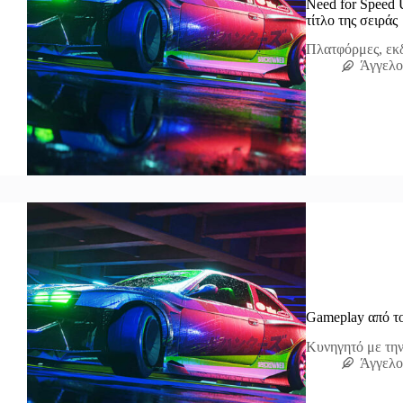
Need for Speed 
τίτλο της σειράς
Πλατφόρμες, εκδό
Άγγελο
Gameplay από τ
Κυνηγητό με την
Άγγελο