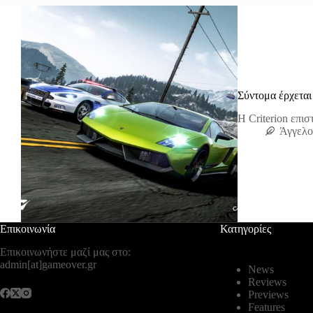
Σύντομα έρχεται
Η Criterion επισ
Άγγελο
Επικοινωνία
Κατηγορίες
Επικοινωνήστε μαζί μας στο:
admin[at]gameover.gr
News
Reviews
Previews
Features