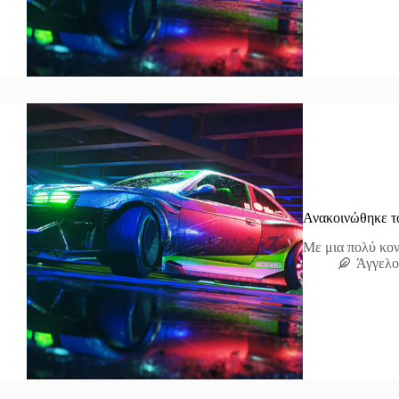
Ανακοινώθηκε το
Με μια πολύ κον
Άγγελο