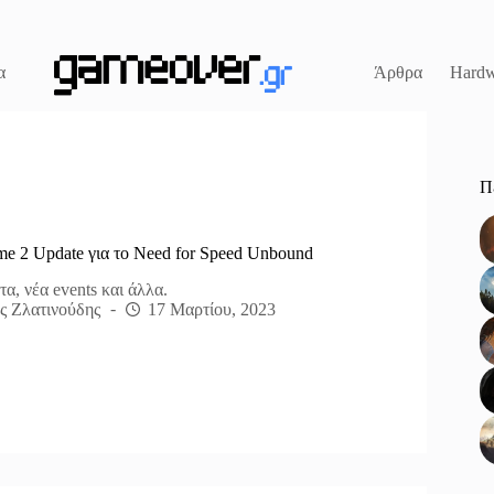
α
Άρθρα
Hardw
Π
me 2 Update για το Need for Speed Unbound
α, νέα events και άλλα.
ς Ζλατινούδης
17 Μαρτίου, 2023