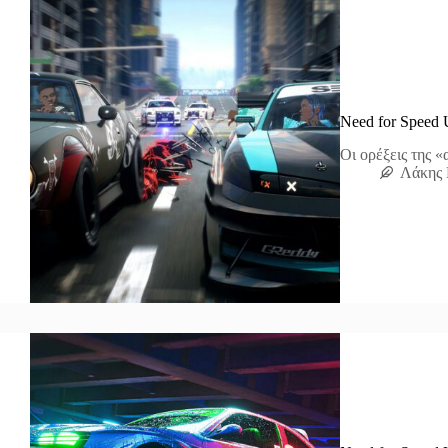
Need for Speed 
Οι ορέξεις της 
Λάκης 