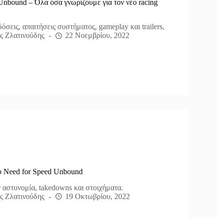
Unbound – Όλα όσα γνωρίζουμε για τον νέο racing
σεις, απαιτήσεις συστήματος, gameplay και trailers,
ς Ζλατινούδης
22 Νοεμβρίου, 2022
ο Need for Speed Unbound
 αστυνομία, takedowns και στοιχήματα.
ς Ζλατινούδης
19 Οκτωβρίου, 2022