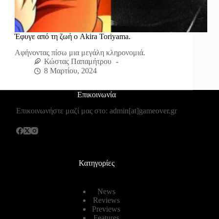
Έφυγε από τη ζωή ο Akira Toriyama.
Αφήνοντας πίσω μια μεγάλη κληρονομιά.
Κώστας Παπαμήτρου
8 Μαρτίου, 2024
Επικοινωνία
Επικοινωνήστε μαζί μας στο: admin[at]gameover.gr
Κατηγορίες
News
Reviews
Previews
Features