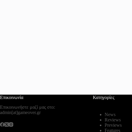
Επικοινωνία
Κατηγορίες
Επικοινωνήστε μαζί μας στο:
admin[at]gameover.gr
News
Reviews
Previews
Features