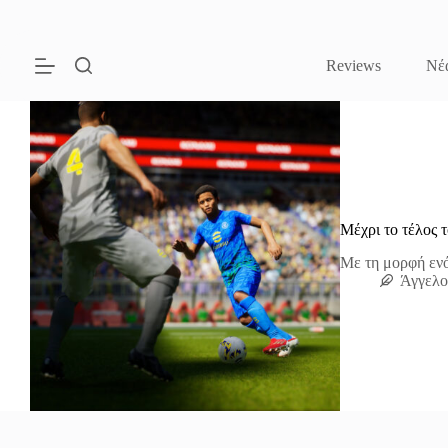
Μετάβαση
στο
περιεχόμενο
Reviews
Νέ
Μέχρι το τέλος 
Με τη μορφή ενός
Άγγελο