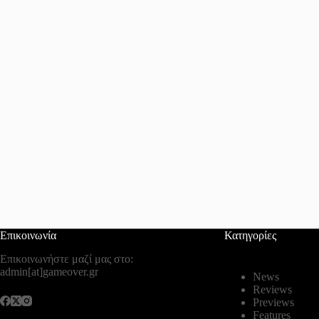
Επικοινωνία
Κατηγορίες
Επικοινωνήστε μαζί μας στο:
admin[at]gameover.gr
News
Reviews
Previews
Features