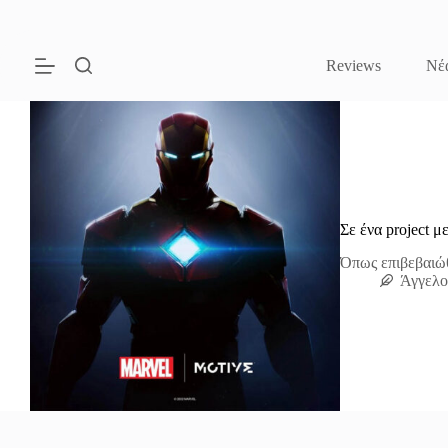
Μετάβαση
στο
περιεχόμενο
Reviews
Νέ
Σε ένα project μ
Όπως επιβεβαιώ
Άγγελο