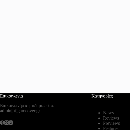
Επικοινωνία
Κατηγορίες
Επικοινωνήστε μαζί μας στο:
admin[at]gameover.gr
News
Reviews
Previews
Features