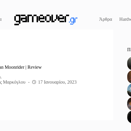
α
Άρθρα
Hardw
Π
an Moonrider | Review
.
ς Μαρκόγλου
17 Ιανουαρίου, 2023