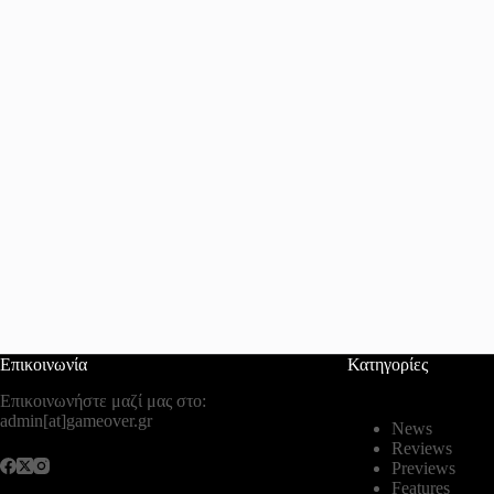
Επικοινωνία
Κατηγορίες
Επικοινωνήστε μαζί μας στο:
admin[at]gameover.gr
News
Reviews
Previews
Features