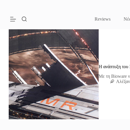
Μετάβαση
στο
περιεχόμενο
Reviews
Νέ
Η ανάπτυξη του 
Με τη Bioware να
Αλέξαν