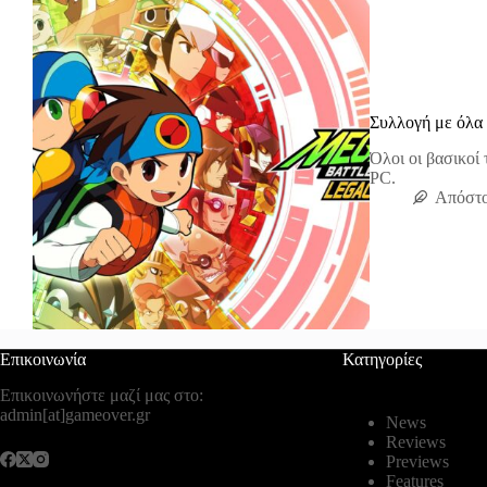
Συλλογή με όλα
Όλοι οι βασικοί 
PC.
Απόστο
Επικοινωνία
Κατηγορίες
Επικοινωνήστε μαζί μας στο:
admin[at]gameover.gr
News
Reviews
Previews
Features