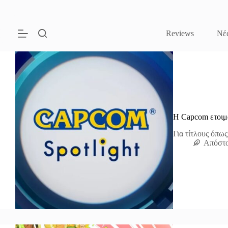
Μετάβαση
στο
περιεχόμενο
Reviews
Νέ
Η Capcom ετοιμά
Για τίτλους όπως
Απόστο