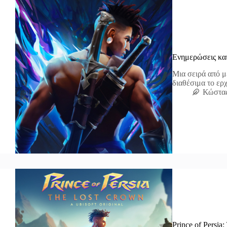
Ενημερώσεις και
Μια σειρά από μ
διαθέσιμα το ερχ
Κώστα
Prince of Persia