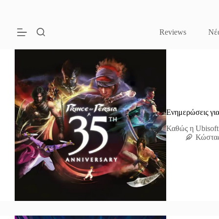
Μετάβαση
στο
περιεχόμενο
Reviews
Νέ
Ενημερώσεις για 
Καθώς η Ubisoft 
Κώστα