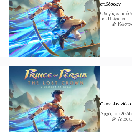
επιδόσεων
Οδηγός απαιτήσε
του Πρίγκιπα.
Κώστα
Gameplay video 
Αρχές του 2024 ο
Απόστο