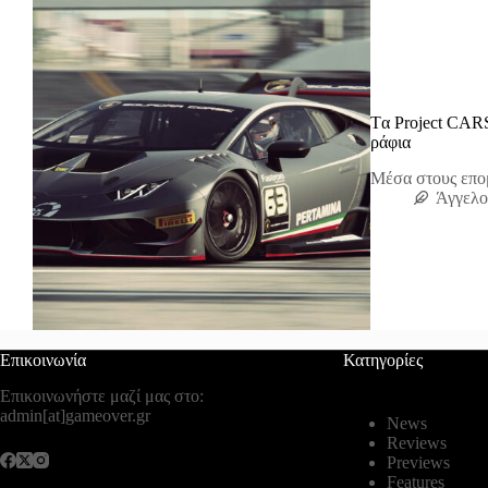
Tα Project CARS
ράφια
Μέσα στους επο
Άγγελο
Επικοινωνία
Κατηγορίες
Επικοινωνήστε μαζί μας στο:
admin[at]gameover.gr
News
Reviews
Previews
Features