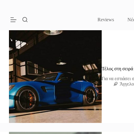
Μετάβαση
στο
περιεχόμενο
Reviews
Νέ
Τέλος στη σειρά
Για να εστιάσει 
Άγγελο