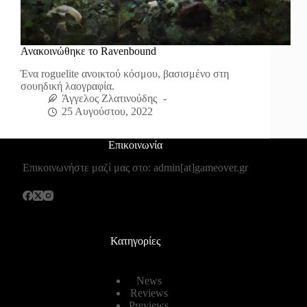
Ανακοινώθηκε το Ravenbound
Ένα roguelite ανοικτού κόσμου, βασισμένο στη
σουηδική λαογραφία.
Άγγελος Ζλατινούδης
25 Αυγούστου, 2022
Επικοινωνία
Επικοινωνήστε μαζί μας στο: admin[at]gameover.gr
Κατηγορίες
News
Reviews
Previews