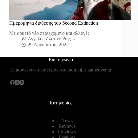
Ημερομηνία διάθεσης του Second Extinction
Με αρκετό νέο περιεχόμενο και αλλαγές.
Άγγελος Ζλατινούδης
29 Αυγούστου, 2022
Επικοινωνία
Επικοινωνήστε μαζί μας στο: admin[at]gameover.gr
Κατηγορίες
News
Reviews
Previews
Features