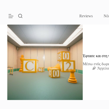
Μετάβαση
στο
περιεχόμενο
Reviews
Νέ
Έφτασε και στη ν
Μέσω ενός δωρεά
Άγγελο