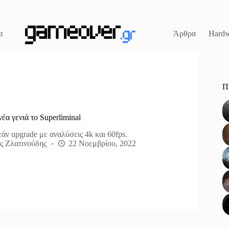
α
Άρθρα
Hardw
Π
έα γενιά το Superliminal
ν upgrade με αναλύσεις 4k και 60fps.
ς Ζλατινούδης
22 Νοεμβρίου, 2022