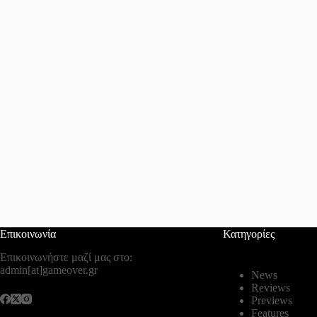
Επικοινωνία
Κατηγορίες
Επικοινωνήστε μαζί μας στο:
admin[at]gameover.gr
News
Reviews
Previews
Features