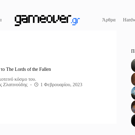
α
Άρθρα
Hardw
Π
 το The Lords of the Fallen
κοτεινό κόσμο του.
ς Ζλατινούδης
1 Φεβρουαρίου, 2023