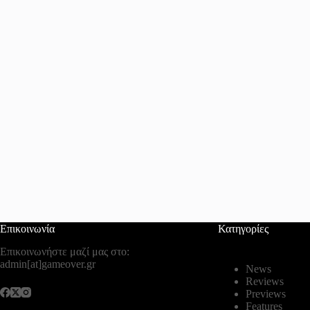
Επικοινωνία
Κατηγορίες
Επικοινωνήστε μαζί μας στο:
admin[at]gameover.gr
News
Reviews
Previews
Features