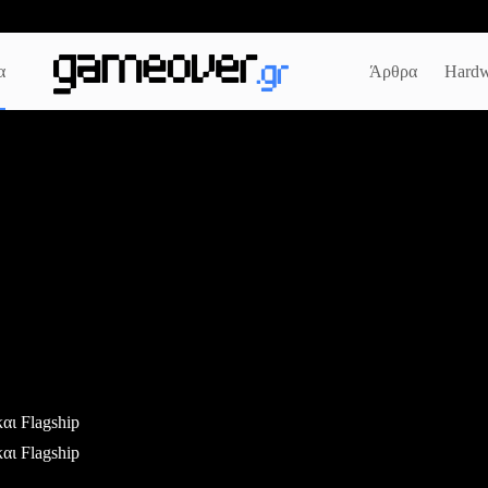
α
Άρθρα
Hardw
αι Flagship
αι Flagship