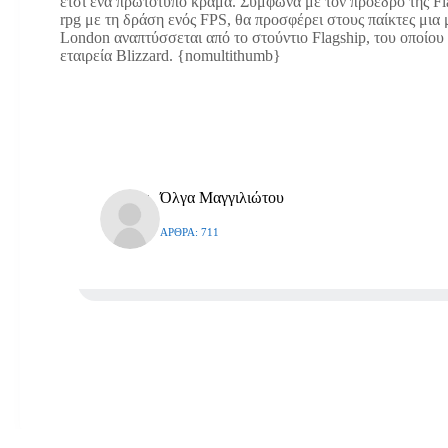
έτσι ένα πρωτότυπο κράμα. Σύμφωνα με τον πρόεδρο της Fla
rpg με τη δράση ενός FPS, θα προσφέρει στους παίκτες μια 
London αναπτύσσεται από το στούντιο Flagship, του οποίου
εταιρεία Blizzard. {nomultithumb}
Όλγα Μαγγιλιώτου
ΆΡΘΡΑ: 711