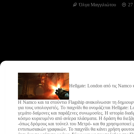
Όλγα Μαγγιλιώτου
27
Hellgate: London από τις Namco κ
H Namco και τα στούντιο Flagship ανακοίνωσαν τη δημιου
για τους υπολογιστές. Το παιχνίδι θα ονομάζεται Hellgate: 
γεμάτο δαίμονες και παράξενες συνωμοσίες. Η ιστορία διαδ
κόσμο κυριευμένο από ανίερα πλάσματα. Η δράση θα διεξάγ
-όπως δρόμους και τούνελ του Μετρό- και θα χρησιμοποιεί 
εντυπωσιακών γραφικών. Το παιχνίδι θα κάνει χρήση φουτο