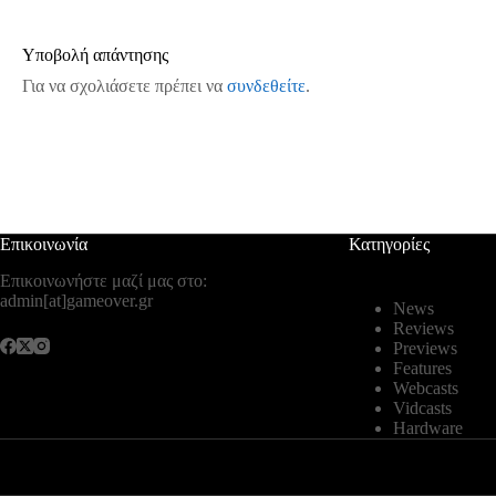
Υποβολή απάντησης
Για να σχολιάσετε πρέπει να
συνδεθείτε
.
Επικοινωνία
Κατηγορίες
Επικοινωνήστε μαζί μας στο:
admin[at]gameover.gr
News
Reviews
Previews
Features
Webcasts
Vidcasts
Hardware