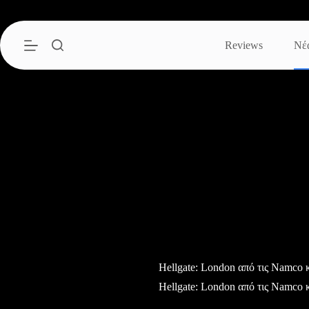
Μετάβαση
στο
περιεχόμενο
Reviews
Νέ
Hellgate: London από τις Namco κ
Hellgate: London από τις Namco κ