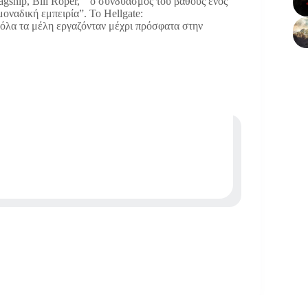
gship, Bill Roper, “ο συνδυασμός του βάθους ενός
μοναδική εμπειρία”. Το Hellgate:
 όλα τα μέλη εργαζόνταν μέχρι πρόσφατα στην