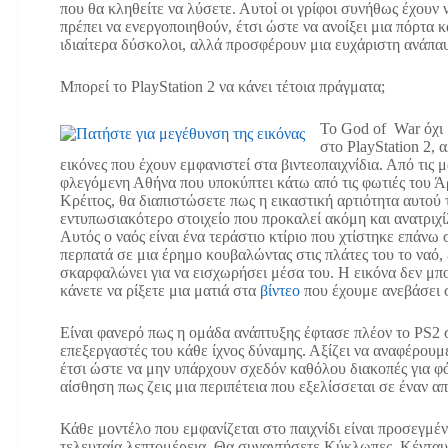
που θα κληθείτε να λύσετε. Αυτοί οι γρίφοι συνήθως έχου
πρέπει να ενεργοποιηθούν, έτσι ώστε να ανοίξει μια πόρτα 
ιδιαίτερα δύσκολοι, αλλά προσφέρουν μια ευχάριστη ανάπαυ
Μπορεί το PlayStation 2 να κάνει τέτοια πράγματα;
Το God of War όχι 
στο PlayStation 2,
εικόνες που έχουν εμφανιστεί στα βιντεοπαιχνίδια. Από τις
φλεγόμενη Αθήνα που υποκύπτει κάτω από τις φωτιές του Άρ
Κρέιτος, θα διαπιστώσετε πως η εικαστική αρτιότητα αυτού 
εντυπωσιακότερο στοιχείο που προκαλεί ακόμη και ανατριχί
Αυτός ο ναός είναι ένα τεράστιο κτίριο που χτίστηκε επάνω 
περπατά σε μια έρημο κουβαλώντας στις πλάτες του το ναό, 
σκαρφαλώνει για να εισχωρήσει μέσα του. Η εικόνα δεν μπορ
κάνετε να ρίξετε μια ματιά στα
βίντεο
που έχουμε ανεβάσει σ
Είναι φανερό πως η ομάδα ανάπτυξης έφτασε πλέον το PS2 σ
επεξεργαστές του κάθε ίχνος δύναμης. Αξίζει να αναφέρουμε
έτσι ώστε να μην υπάρχουν σχεδόν καθόλου διακοπές για 
αίσθηση πως ζεις μια περιπέτεια που εξελίσσεται σε έναν α
Κάθε μοντέλο που εμφανίζεται στο παιχνίδι είναι προσεγμέν
τελευταία λεπτομέρεια. Θα συναντήσετε Κύκλωπες, Κένταυ