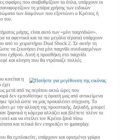
ες σφαίρες που αναβαθμίζουν τα όπλα, υπάρχουν οι
 επαναφορτίζουν τη μπάρα χρήσης των ειδικών
 σώματα των δαιμόνων που εξοντώνει ο Κρέιτος ή
ο του.
ματος μάχης, είναι αυτό των «μίνι παιχνιδιών».
ερα τα αφεντικά και τα πιο μεγάλα τέρατα) υπάρχουν
υ από το χειριστήριο Dual Shock 2. Σε αυτήν τη
 ώστε να ξεκινήσει ένα μίνι παιχνίδι συνδυασμένων
ου εχθρού. Αυτή η προσθήκη στο παιχνίδι
εφέ και κίνηση που θα ντρόπιαζε πολλές
υ κινείται η
 έχει
πως μετά από τις περίπου οκτώ ώρες που
φορά δεν εμποδίστηκε η όρασή μας από αντικείμενα
ηκε τρελά ώστε να μας προκαλέσει σύγχυση. Το
κάνει με την αλλαγή της προοπτικής. Δηλαδή, μπορεί
ταν ξαφνικά η κάμερα αλλάζει και βλέπετε πλέον το
υτεί και να στείλει τον Κρέιτο ξανά πίσω
ότατα και τελικά δεν επηρεάζει το gameplay.
που θα εμπλακείτε, υπάρχουν και ορισμένοι γρίφοι