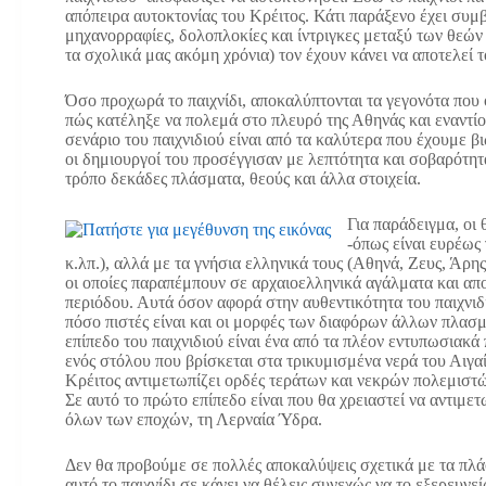
απόπειρα αυτοκτονίας του Κρέιτος. Κάτι παράξενο έχει συμβ
μηχανορραφίες, δολοπλοκίες και ίντριγκες μεταξύ των θεώ
τα σχολικά μας ακόμη χρόνια) τον έχουν κάνει να αποτελεί 
Όσο προχωρά το παιχνίδι, αποκαλύπτονται τα γεγονότα που 
πώς κατέληξε να πολεμά στο πλευρό της Αθηνάς και εναντί
σενάριο του παιχνιδιού είναι από τα καλύτερα που έχουμε βι
οι δημιουργοί του προσέγγισαν με λεπτότητα και σοβαρότητ
τρόπο δεκάδες πλάσματα, θεούς και άλλα στοιχεία.
Για παράδειγμα, οι 
-όπως είναι ευρέως 
κ.λπ.), αλλά με τα γνήσια ελληνικά τους (Αθηνά, Ζευς, Άρης,
οι οποίες παραπέμπουν σε αρχαιοελληνικά αγάλματα και απο
περιόδου. Αυτά όσον αφορά στην αυθεντικότητα του παιχνιδι
πόσο πιστές είναι και οι μορφές των διαφόρων άλλων πλασ
επίπεδο του παιχνιδιού είναι ένα από τα πλέον εντυπωσιακά
ενός στόλου που βρίσκεται στα τρικυμισμένα νερά του Αιγα
Κρέιτος αντιμετωπίζει ορδές τεράτων και νεκρών πολεμιστώ
Σε αυτό το πρώτο επίπεδο είναι που θα χρειαστεί να αντιμε
όλων των εποχών, τη Λερναία Ύδρα.
Δεν θα προβούμε σε πολλές αποκαλύψεις σχετικά με τα πλ
αυτό το παιχνίδι σε κάνει να θέλεις συνεχώς να το εξερευνεί