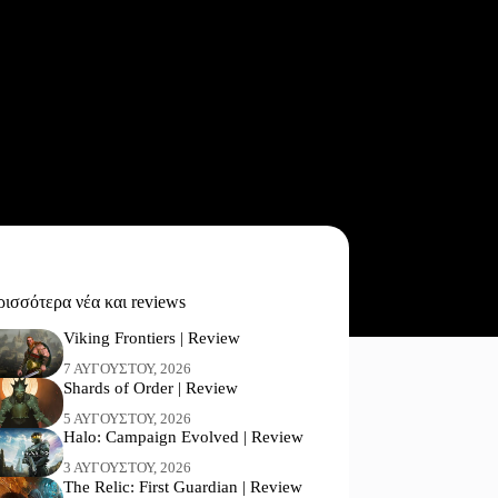
ισσότερα νέα και reviews
Viking Frontiers | Review
7 ΑΥΓΟΎΣΤΟΥ, 2026
Shards of Order | Review
5 ΑΥΓΟΎΣΤΟΥ, 2026
Halo: Campaign Evolved | Review
3 ΑΥΓΟΎΣΤΟΥ, 2026
The Relic: First Guardian | Review