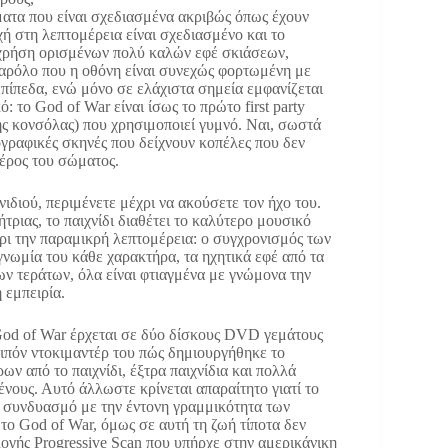
ατα που είναι σχεδιασμένα ακριβώς όπως έχουν
ή στη λεπτομέρεια είναι σχεδιασμένο και το
ι χρήση ορισμένων πολύ καλών εφέ σκιάσεων,
παρόλο που η οθόνη είναι συνεχώς φορτωμένη με
επίπεδα, ενώ μόνο σε ελάχιστα σημεία εμφανίζεται
 το God of War είναι ίσως το πρώτο first party
ης κονσόλας) που χρησιμοποιεί γυμνό. Ναι, σωστά
ογραφικές σκηνές που δείχνουν κοπέλες που δεν
μέρος του σώματος.
νιδιού, περιμένετε μέχρι να ακούσετε τον ήχο του.
τριας, το παιχνίδι διαθέτει το καλύτερο μουσικό
ρι την παραμικρή λεπτομέρεια: ο συγχρονισμός των
ογνωμία του κάθε χαρακτήρα, τα ηχητικά εφέ από τα
 των τεράτων, όλα είναι φτιαγμένα με γνώμονα την
 εμπειρία.
God of War έρχεται σε δύο δίσκους DVD γεμάτους
οιπόν ντοκιμαντέρ του πώς δημιουργήθηκε το
ων από το παιχνίδι, έξτρα παιχνίδια και πολλά
νους. Αυτό άλλωστε κρίνεται απαραίτητο γιατί το
σε συνδυασμό με την έντονη γραμμικότητα των
το God of War, όμως σε αυτή τη ζωή τίποτα δεν
ιλογής Progressive Scan που υπήρχε στην αμερικάνικη