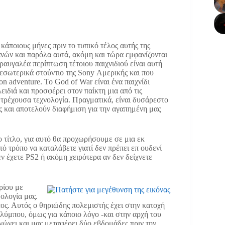
κάποιους μήνες πριν το τυπικό τέλος αυτής της
ανών και παρόλα αυτά, ακόμη και τώρα εμφανίζονται
κραυγαλέα περίπτωση τέτοιου παιχνιδιού είναι αυτή
 εσωτερικά στούντιο της Sony Αμερικής και που
 adventure. To God of War είναι ένα παιχνίδι
ειδιά και προσφέρει στον παίκτη μια από τις
 τρέχουσα τεχνολογία. Πραγματικά, είναι δυσάρεστο
ας και αποτελούν διαφήμιση για την αγαπημένη μας
 τίτλο, για αυτό θα προχωρήσουμε σε μια εκ
 τρόπο να καταλάβετε γιατί δεν πρέπει επ ουδενί
εν έχετε PS2 ή ακόμη χειρότερα αν δεν δείχνετε
ρίου με
θολογία μας.
τος. Αυτός ο θηριώδης πολεμιστής έχει στην κατοχή
λύμπου, όμως για κάποιο λόγο -και στην αρχή του
αγώνει και μας μεταφέρει δύο εβδομάδες πριν την