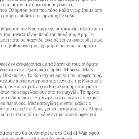
εί με αυτόν τον ήρωα και οι γνωστές
ν του Ολύμπου (κάτι που τόσο καλά γνωρίζουμε από
το μαύρο πρόβατο της αρχαίας Ελλάδας.
οδήγησαν τον Κρέιτος στην αυτοκτονία, αλλά και το
ον του μανιασμένου θεού του πολέμου, Άρη. Το
ώσει ποτέ σε παιχνίδι, ενώ αξίζει να αναφερθεί πως
α τη μυθολογία μας, χρησιμοποιώντας με άριστο
θεοί δεν αναφέρονται με τα λατινικά τους ονόματα
γνωστοί στο εξωτερικό (Jupiter, Minerva, Mars
 Ποσειδών). Το ίδιο ισχύει και για τις μορφές τους,
τελούν πιστά αντίγραφα της τεχνικής της Κλασικής
ού, αν και στη συνέχεια θα μιλήσουμε και για το
μάτων που παρελαύνουν από το παιχνίδι. Το πρώτο
 που είδαμε ποτέ. Η μάχη ξεκινά επάνω στο πλοίο
ίου πελάγους. Μια καταιγίδα μαίνεται καθώς ο
ν που έστειλε ο Άρης για να κατακτήσει την Αθήνα.
τωπίσετε ένα από τα πλέον εντυπωσιακά αφεντικά
άσματα που θα συναντήσετε στο God of War, αφού
ς και να μάθεις τι θα συμβεί παρακάτω.