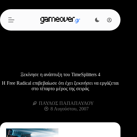
Μετάβαση
στο
περιεχόμενο
Ξεκίνησε η ανάπτυξη του TimeSplitters 4
H Free Radical επιβεβαίωσε ότι έχει ξεκινήσει να εργάζεται
στο τέταρτο μέρος της σειράς
ΠΑΥΛΟΣ ΠΑΠΑΠΑΥΛΟΥ
8 Αυγούστου, 2007