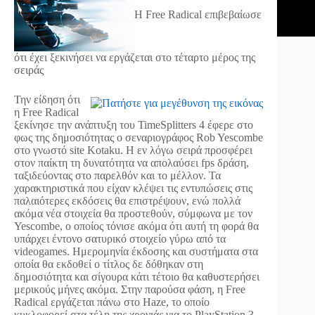
H Free Radical επιβεβαίωσε
ότι έχει ξεκινήσει να εργάζεται στο τέταρτο μέρος της
σειράς
Την είδηση ότι
η Free Radical
ξεκίνησε την ανάπτυξη του TimeSplitters 4 έφερε στο
φως της δημοσιότητας ο σεναριογράφος Rob Yescombe
στο γνωστό site Kotaku. Η εν λόγω σειρά προσφέρει
στον παίκτη τη δυνατότητα να απολαύσει fps δράση,
ταξιδεύοντας στο παρελθόν και το μέλλον. Τα
χαρακτηριστικά που είχαν κλέψει τις εντυπώσεις στις
παλαιότερες εκδόσεις θα επιστρέψουν, ενώ πολλά
ακόμα νέα στοιχεία θα προστεθούν, σύμφωνα με τον
Yescombe, ο οποίος τόνισε ακόμα ότι αυτή τη φορά θα
υπάρχει έντονο σατυρικό στοιχείο γύρω από τα
videogames. Ημερομηνία έκδοσης και συστήματα στα
οποία θα εκδοθεί ο τίτλος δε δόθηκαν στη
δημοσιότητα και σίγουρα κάτι τέτοιο θα καθυστερήσει
μερικούς μήνες ακόμα. Στην παρούσα φάση, η Free
Radical εργάζεται πάνω στο Haze, το οποίο
κυκλοφορεί στα τέλη της χρονιάς για το PlayStation 3