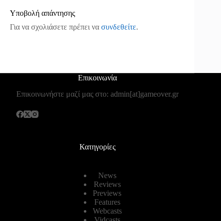
Υποβολή απάντησης
Για να σχολιάσετε πρέπει να
συνδεθείτε
.
Επικοινωνία
Επικοινωνήστε μαζί μας στο: admin[at]gameover.gr
Κατηγορίες
News
Reviews
Previews
Features
Webcasts
Vidcasts