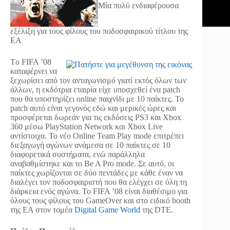
Μία πολύ ενδιαφέρουσα
εξέλιξη για τους φίλους του ποδοσφαιρικού τίτλου της
ΕΑ
Τo FIFA ’08
καταφέρνει να
ξεχωρίσει από τον ανταγωνισμό γιατί εκτός όλων των
άλλων, η εκδότρια εταιρία είχε υποσχεθεί ένα patch
που θα υποστηρίζει online παιχνίδι με 10 παίκτες. Το
patch αυτό είναι γεγονός εδώ και μερικές ώρες και
προσφέρεται δωρεάν για τις εκδόσεις PS3 και Xbox
360 μέσω PlayStation Network και Xbox Live
αντίστοιχα. Το νέο Online Team Play mode επιτρέπει
διεξαγωγή αγώνων ανάμεσα σε 10 παίκτες σε 10
διαφορετικά συστήματα, ενώ παράλληλα
αναβαθμίστηκε και το Be A Pro mode. Σε αυτό, οι
παίκτες χωρίζονται σε δύο πεντάδες με κάθε έναν να
διαλέγει τον ποδοσφαιριστή που θα ελέγχει σε όλη τη
διάρκεια ενός αγώνα. Το FIFA ’08 είναι διαθέσιμο για
όλους τους φίλους του GameOver και στο ειδικό booth
της EA στον τομέα
Digital Game World
της DTE.