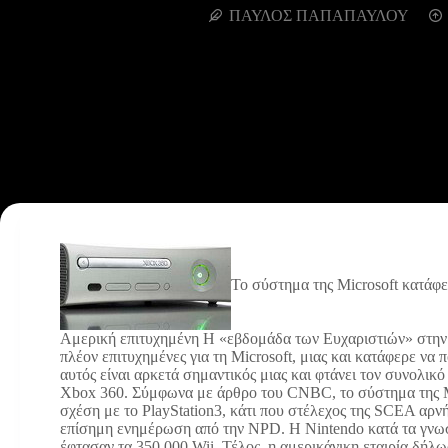
ΠΑΥΛΟΣ ΠΑΠΑΠΑΥΛΟΥ
Το σύστημα της Microsoft κατάφε
Αμερική επιτυχημένη
H «εβδομάδα των Ευχαριστιών» στην 
πλέον επιτυχημένες για τη Microsoft, μιας και κατάφερε ν
αυτός είναι αρκετά σημαντικός μιας και φτάνει τον συνολι
Xbox 360. Σύμφωνα με άρθρο του CNBC, το σύστημα της Mi
σχέση με το PlayStation3, κάτι που στέλεχος της SCEA αρνή
επίσημη ενημέρωση από την NPD. Η Nintendo κατά τα γνωσ
έφτασαν τα 350.000 Wii. Τέλος, η αμερικάνικη εταιρία δήλ