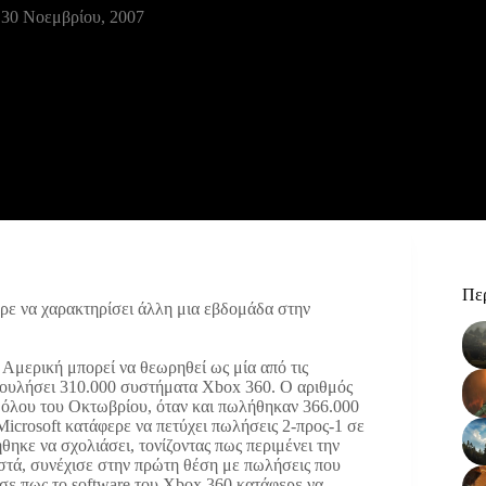
30 Νοεμβρίου, 2007
Περ
ρε να χαρακτηρίσει άλλη μια εβδομάδα στην
Αμερική μπορεί να θεωρηθεί ως μία από τις
α πουλήσει 310.000 συστήματα Xbox 360. Ο αριθμός
κό όλου του Οκτωβρίου, όταν και πωλήθηκαν 366.000
crosoft κατάφερε να πετύχει πωλήσεις 2-προς-1 σε
θηκε να σχολιάσει, τονίζοντας πως περιμένει την
τά, συνέχισε στην πρώτη θέση με πωλήσεις που
ωσε πως το software του Xbox 360 κατάφερε να