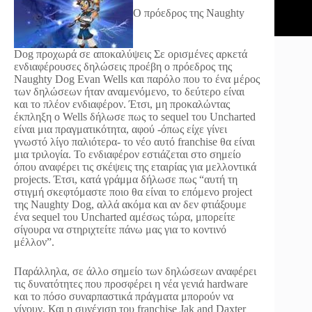
O πρόεδρος της Naughty
Dog προχωρά σε αποκαλύψεις
Σε ορισμένες αρκετά
ενδιαφέρουσες δηλώσεις προέβη ο πρόεδρος της
Naughty Dog Evan Wells και παρόλο που το ένα μέρος
των δηλώσεων ήταν αναμενόμενο, το δεύτερο είναι
και το πλέον ενδιαφέρον. Έτσι, μη προκαλώντας
έκπληξη ο Wells δήλωσε πως το sequel του Uncharted
είναι μια πραγματικότητα, αφού -όπως είχε γίνει
γνωστό λίγο παλιότερα- το νέο αυτό franchise θα είναι
μια τριλογία. Το ενδιαφέρον εστιάζεται στο σημείο
όπου αναφέρει τις σκέψεις της εταιρίας για μελλοντικά
projects. Έτσι, κατά γράμμα δήλωσε πως “αυτή τη
στιγμή σκεφτόμαστε ποιο θα είναι το επόμενο project
της Naughty Dog, αλλά ακόμα και αν δεν φτιάξουμε
ένα sequel του Uncharted αμέσως τώρα, μπορείτε
σίγουρα να στηριχτείτε πάνω μας για το κοντινό
μέλλον”.
Παράλληλα, σε άλλο σημείο των δηλώσεων αναφέρει
τις δυνατότητες που προσφέρει η νέα γενιά hardware
και το πόσο συναρπαστικά πράγματα μπορούν να
γίνουν. Και η συνέχιση του franchise Jak and Daxter