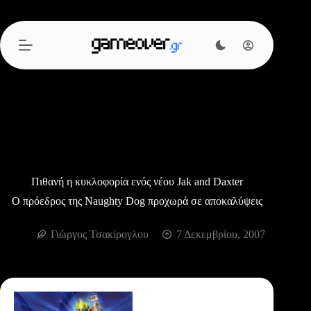
Μετάβαση
στο
περιεχόμενο
Πιθανή η κυκλοφορία ενός νέου Jak and Daxter
O πρόεδρος της Naughty Dog προχωρά σε αποκαλύψεις
Γιώργος Τσακίρογλου
7 Δεκεμβρίου, 2007