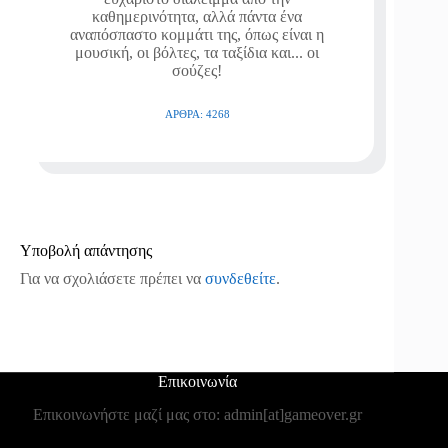
καθημερινότητα, αλλά πάντα ένα
αναπόσπαστο κομμάτι της, όπως είναι η
μουσική, οι βόλτες, τα ταξίδια και... οι
σούζες!
ΆΡΘΡΑ: 4268
Υποβολή απάντησης
Για να σχολιάσετε πρέπει να
συνδεθείτε
.
Επικοινωνία
Επικοινωνήστε μαζί μας στο: admin[at]gameover.gr