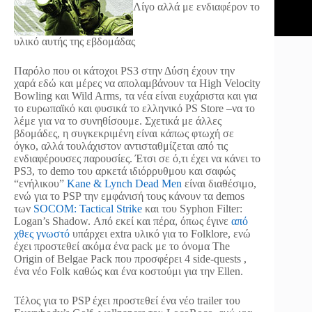
Λίγο αλλά με ενδιαφέρον το
υλικό αυτής της εβδομάδας
Παρόλο που οι κάτοχοι PS3 στην Δύση έχουν την
χαρά εδώ και μέρες να απολαμβάνουν τα High Velocity
Bowling και Wild Arms, τα νέα είναι ευχάριστα και για
το ευρωπαϊκό και φυσικά το ελληνικό PS Store –να το
λέμε για να το συνηθίσουμε. Σχετικά με άλλες
βδομάδες, η συγκεκριμένη είναι κάπως φτωχή σε
όγκο, αλλά τουλάχιστον αντισταθμίζεται από τις
ενδιαφέρουσες παρουσίες. Έτσι σε ό,τι έχει να κάνει το
PS3, το demo του αρκετά ιδιόρρυθμου και σαφώς
“ενήλικου”
Kane & Lynch Dead Men
είναι διαθέσιμο,
ενώ για το PSP την εμφάνισή τους κάνουν τα demos
των
SOCOM: Tactical Strike
και του Syphon Filter:
Logan’s Shadow. Από εκεί και πέρα, όπως έγινε
από
χθες γνωστό
υπάρχει extra υλικό για το Folklore, ενώ
έχει προστεθεί ακόμα ένα pack με το όνομα The
Origin of Belgae Pack που προσφέρει 4 side-quests ,
ένα νέο Folk καθώς και ένα κοστούμι για την Ellen.
Τέλος για το PSP έχει προστεθεί ένα νέο trailer του