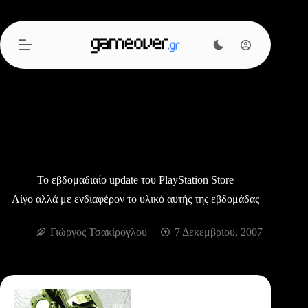
Μετάβαση
στο
περιεχόμενο
Το εβδομαδιαίο update του PlayStation Store
Λίγο αλλά με ενδιαφέρον το υλικό αυτής της εβδομάδας
Γιώργος Τσακίρογλου
7 Δεκεμβρίου, 2007