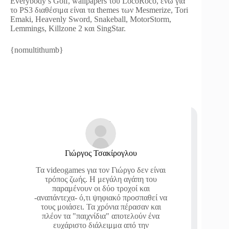
Everybody’s Golf, wallpapers του LocoRoco, ενώ για
το PS3 διαθέσιμα είναι τα themes των Mesmerize, Tori
Emaki, Heavenly Sword, Snakeball, MotorStorm,
Lemmings, Killzone 2 και SingStar.
{nomultithumb}
Γιώργος Τσακίρογλου
Τα videogames για τον Γιώργο δεν είναι
τρόπος ζωής. Η μεγάλη αγάπη του
παραμένουν οι δύο τροχοί και
-αναπάντεχα- ό,τι ψηφιακό προσπαθεί να
τους μοιάσει. Τα χρόνια πέρασαν και
πλέον τα "παιχνίδια" αποτελούν ένα
ευχάριστο διάλειμμα από την