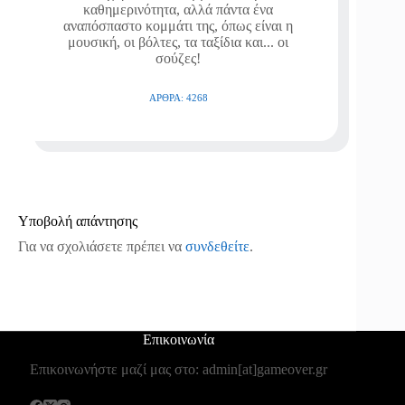
καθημερινότητα, αλλά πάντα ένα
αναπόσπαστο κομμάτι της, όπως είναι η
μουσική, οι βόλτες, τα ταξίδια και... οι
σούζες!
ΆΡΘΡΑ: 4268
Υποβολή απάντησης
Για να σχολιάσετε πρέπει να
συνδεθείτε
.
Επικοινωνία
Επικοινωνήστε μαζί μας στο: admin[at]gameover.gr