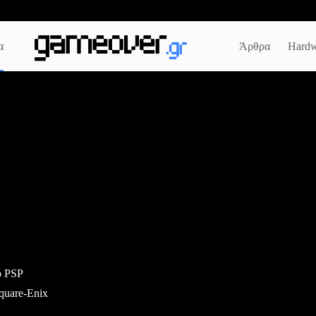
α
Άρθρα
Hardw
το PSP
quare-Enix