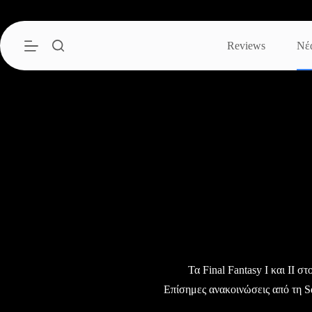
Μετάβαση
στο
περιεχόμενο
Reviews
Νέ
Τα Final Fantasy I και II σ
Επίσημες ανακοινώσεις από τη S