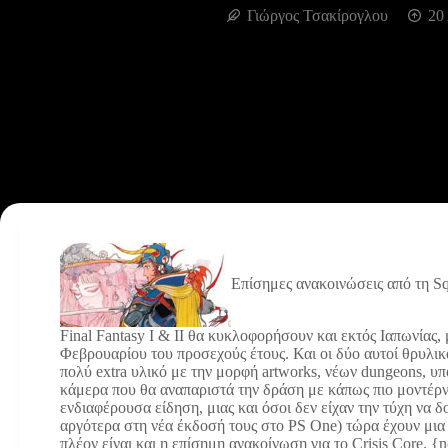
Γιώργος Τσακίρογλου
20
Επίσημες ανακοινώσεις από τη S
Final Fantasy I & II θα κυκλοφορήσουν και εκτός Ιαπωνίας,
Φεβρουαρίου του προσεχούς έτους. Και οι δύο αυτοί θρυλικ
πολύ extra υλικό με την μορφή artworks, νέων dungeons, υ
κάμερα που θα αναπαριστά την δράση με κάπως πιο μοντέρνο
ενδιαφέρουσα είδηση, μιας και όσοι δεν είχαν την τύχη να
αργότερα στη νέα έκδοσή τους στο PS One) τώρα έχουν μια
πλέον είναι και η επίσημη ανακοίνωση για το Crisis Core. 