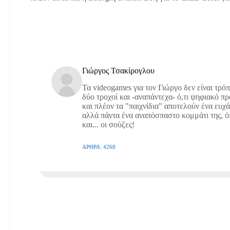
Γιώργος Τσακίρογλου
Τα videogames για τον Γιώργο δεν είναι τρό
δύο τροχοί και -αναπάντεχα- ό,τι ψηφιακό π
και πλέον τα "παιχνίδια" αποτελούν ένα ευχ
αλλά πάντα ένα αναπόσπαστο κομμάτι της, όπω
και... οι σούζες!
ΆΡΘΡΑ: 4268