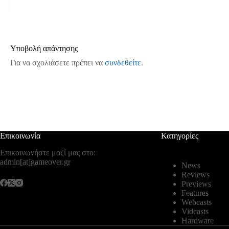
Υποβολή απάντησης
Για να σχολιάσετε πρέπει να
συνδεθείτε
.
Επικοινωνία
Κατηγορίες
Επικοινωνήστε μαζί μας στο:
admin[at]gameover.gr
News
Reviews
Previews
Features
Webcasts
Vidcasts
Hardware