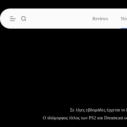
Μετάβαση
στο
περιεχόμενο
Reviews
Νέ
Σε λίγες εβδομάδες έρχεται τ
Ο ιδιόμορφος τίτλος των PS2 και Dreamcast ο