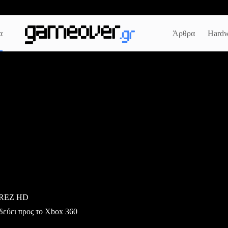
α
Άρθρα
Hardw
ο REZ HD
δεύει προς το Xbox 360