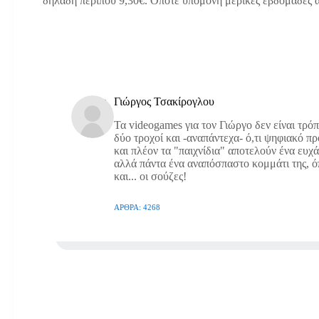
δηλαδή περίπου 9,30€. Οπότε υπομονή μερικές εβδομάδες 
Γιώργος Τσακίρογλου
Τα videogames για τον Γιώργο δεν είναι τρό
δύο τροχοί και -αναπάντεχα- ό,τι ψηφιακό π
και πλέον τα "παιχνίδια" αποτελούν ένα ευχ
αλλά πάντα ένα αναπόσπαστο κομμάτι της, όπω
και... οι σούζες!
ΆΡΘΡΑ: 4268