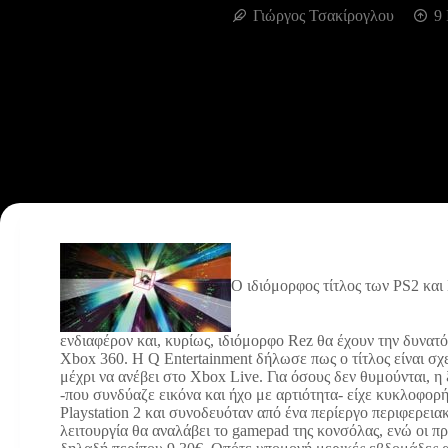
Γιώργος Τσακίρογλου
9 
Ο ιδιόμορφος τίτλος των PS2 και
ενδιαφέρον και, κυρίως, ιδιόμορφο Rez θα έχουν την δυνατ
Xbox 360. Η Q Entertainment δήλωσε πως ο τίτλος είναι σχ
μέχρι να ανέβει στο Xbox Live. Για όσους δεν θυμούνται, η
-που συνδύαζε εικόνα και ήχο με αρτιότητα- είχε κυκλοφορή
Playstation 2 και συνοδευόταν από ένα περίεργο περιφερει
λειτουργία θα αναλάβει το gamepad της κονσόλας, ενώ οι π