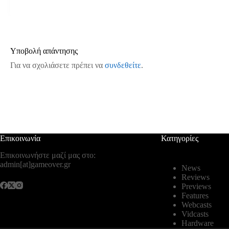
Υποβολή απάντησης
Για να σχολιάσετε πρέπει να
συνδεθείτε
.
Επικοινωνία
Κατηγορίες
Επικοινωνήστε μαζί μας στο:
admin[at]gameover.gr
News
Reviews
Previews
Features
Webcasts
Vidcasts
Hardware