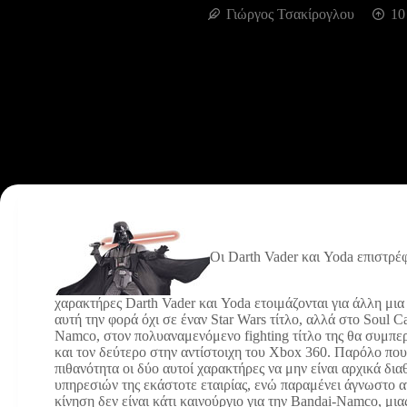
Γιώργος Τσακίρογλου
10
Οι Darth Vader και Yoda επιστρ
χαρακτήρες Darth Vader και Yoda ετοιμάζονται για άλλη μια
αυτή την φορά όχι σε έναν Star Wars τίτλο, αλλά στο Soul 
Namco, στον πολυαναμενόμενο fighting τίτλο της θα συμπερι
και τον δεύτερο στην αντίστοιχη του Xbox 360. Παρόλο πο
πιθανότητα οι δύο αυτοί χαρακτήρες να μην είναι αρχικά δι
υπηρεσιών της εκάστοτε εταιρίας, ενώ παραμένει άγνωστο α
κίνηση δεν είναι κάτι καινούργιο για την Bandai-Namco, μια