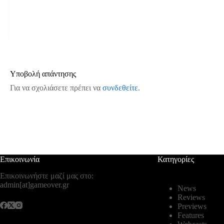
Υποβολή απάντησης
Για να σχολιάσετε πρέπει να
συνδεθείτε
.
Επικοινωνία
Κατηγορίες
Επικοινωνήστε μαζί μας στο:
admin[at]gameover.gr
News
Reviews
Previews
Features