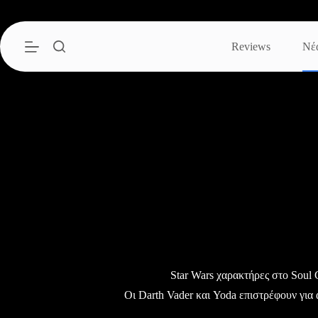
Μετάβαση
στο
περιεχόμενο
Reviews
Νέ
Star Wars χαρακτήρες στο Soul 
Οι Darth Vader και Yoda επιστρέφουν γι