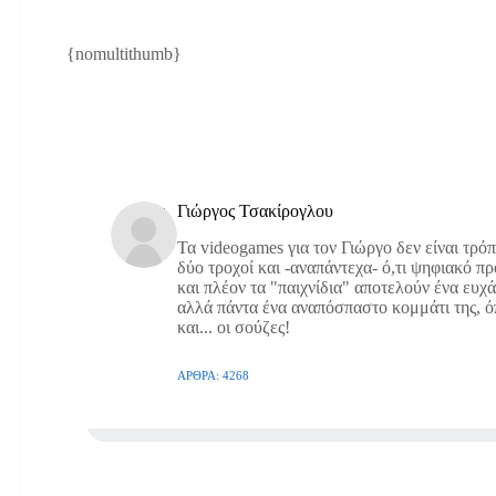
{nomultithumb}
Γιώργος Τσακίρογλου
Τα videogames για τον Γιώργο δεν είναι τρό
δύο τροχοί και -αναπάντεχα- ό,τι ψηφιακό π
και πλέον τα "παιχνίδια" αποτελούν ένα ευχ
αλλά πάντα ένα αναπόσπαστο κομμάτι της, όπω
και... οι σούζες!
ΆΡΘΡΑ: 4268