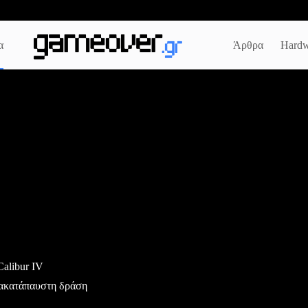
α
Άρθρα
Hardw
Calibur IV
α ακατάπαυστη δράση