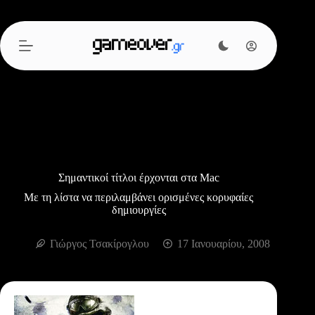
Μετάβαση
στο
περιεχόμενο
Σημαντικοί τίτλοι έρχονται στα Mac
Με τη λίστα να περιλαμβάνει ορισμένες κορυφαίες
δημιουργίες
Γιώργος Τσακίρογλου
17 Ιανουαρίου, 2008