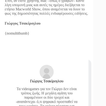
Έτσι, αν είστε χρήστης Mac –όπως ο γράφων– κάντε
λίγη υπομονή μιας και αυτές τις ημέρες διεξάγεται το
ετήσιο Macworld Show, όπου αναμένεται να δουν το
φως της δημοσιότητας πολλές ενδιαφέρουσες ειδήσεις.
Γιώργος Τσακίρογλου
{nomultithumb}
Γιώργος Τσακίρογλου
Τα videogames για τον Γιώργο δεν είναι
τρόπος ζωής. Η μεγάλη αγάπη του
παραμένουν οι δύο τροχοί και
-αναπάντεχα- ό,τι ψηφιακό προσπαθεί να
τους μοιάσει. Τα χρόνια πέρασαν και