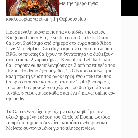
Με την ημερομηνία
κυκλοφορίας να είναι η 1η Φεβρουαρίου
Προς μεγάλη ικανοποίηση των οπαδών της σειράς
Kingdom Under Fire, ένα demo του Circle of Doom
θα είναι διαθέσιμο από σήμερα στο ευρωπαϊκό Xbox
Live Marketplace. Στο συγκεκριμένο demo του action
RPG, οι παίκτες θα έχουν τη δυνατότητα να διαλέξουν
ανάμεσα σε 2 χαρακτήρες –Kendal και Leinhart– και
θα μπορούν να περιπλανηθούν σε 2 από τα επίπεδα του
τίτλου. Το demo έχει μέγεθος 1,2GB και αποτελεί μια
καλή πρώτη γεύση του ολοκληρωμένου πακέτου που
θα βρίσκεται στα καταστήματα την 1η Φεβρουαρίου,
το οποίο θα προσφέρει 6 χάρτες που θα σχεδιάζονται
τυχαία, 6 χαρακτήρες καθώς και ένα 4 player online co-
op mode.
Το GameOver είχε την τύχη να ασχοληθεί με την
ολοκληρωμένη έκδοση του Circle of Doom, ωστόσο,
τα πρώτα σημάδια δεν είναι και τόσο ενθαρρυντικά.
Μείνετε συντονισμένοι για το πλήρες review.