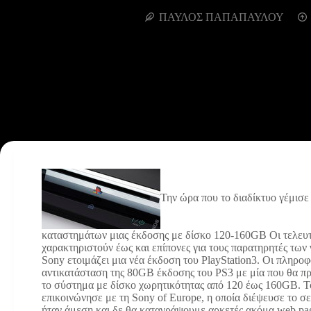
ΠΑΥΛΟΣ ΠΑΠΑΠΑΥΛΟΥ
Την ώρα που το διαδίκτυο γέμισε
καταστημάτων μιας έκδοσης με δίσκο 120-160GB
Οι τελευ
χαρακτηριστούν έως και επίπονες για τους παρατηρητές των γ
Sony ετοιμάζει μια νέα έκδοση του PlayStation3. Οι πληρο
αντικατάσταση της 80GB έκδοσης του PS3 με μία που θα πρ
το σύστημα με δίσκο χωρητικότητας από 120 έως 160GB. Τ
επικοινώνησε με τη Sony of Europe, η οποία διέψευσε το σ
ήταν άμεση και δε θα καταγράψουμε αρκετές ακόμα web p