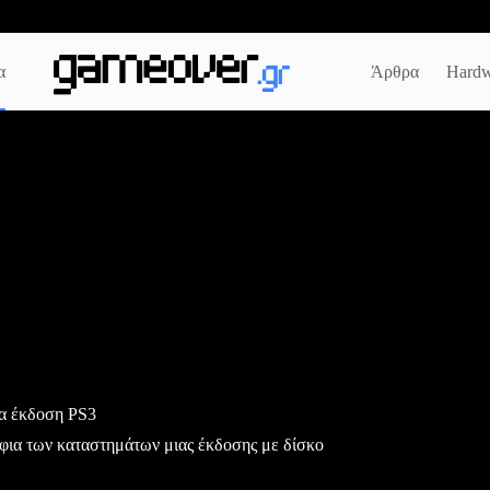
α
Άρθρα
Hardw
έα έκδοση PS3
άφια των καταστημάτων μιας έκδοσης με δίσκο