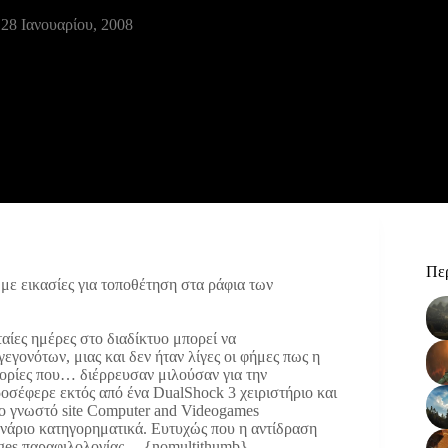
28 Ιανουαρίου, 2008
Περ
 με εικασίες για τοποθέτηση στα ράφια των
ταίες ημέρες στο διαδίκτυο μπορεί να
εγονότων, μιας και δεν ήταν λίγες οι φήμες πως η
φορίες που… διέρρευσαν μιλούσαν για την
οσέφερε εκτός από ένα DualShock 3 χειριστήριο και
ο γνωστό site Computer and Videogames
ενάριο κατηγορηματικά. Ευτυχώς που η αντίδραση
ages παραφιλολογίας… {nomultithumb}