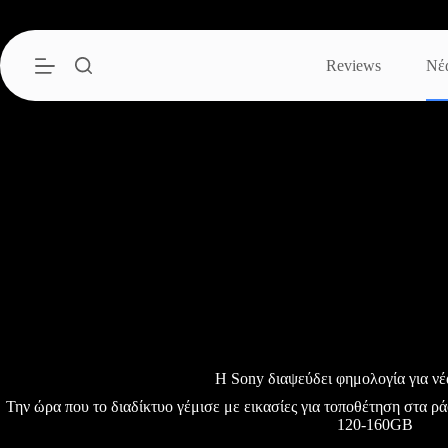
Μετάβαση
στο
περιεχόμενο
Reviews
Νέ
Η Sony διαψεύδει φημολογία για ν
Την ώρα που το διαδίκτυο γέμισε με εικασίες για τοποθέτηση στα ρ
120-160GB