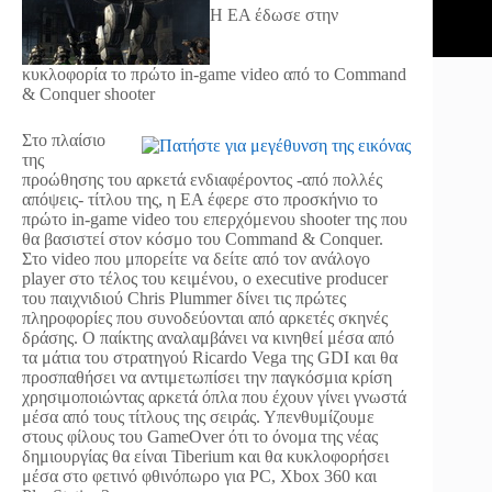
Η ΕΑ έδωσε στην
κυκλοφορία το πρώτο in-game video από το Command
& Conquer shooter
Στο πλαίσιο
της
προώθησης του αρκετά ενδιαφέροντος -από πολλές
απόψεις- τίτλου της, η ΕΑ έφερε στο προσκήνιο το
πρώτο in-game video του επερχόμενου shooter της που
θα βασιστεί στον κόσμο του Command & Conquer.
Στο video που μπορείτε να δείτε από τον ανάλογο
player στο τέλος του κειμένου, ο executive producer
του παιχνιδιού Chris Plummer δίνει τις πρώτες
πληροφορίες που συνοδεύονται από αρκετές σκηνές
δράσης. Ο παίκτης αναλαμβάνει να κινηθεί μέσα από
τα μάτια του στρατηγού Ricardo Vega της GDI και θα
προσπαθήσει να αντιμετωπίσει την παγκόσμια κρίση
χρησιμοποιώντας αρκετά όπλα που έχουν γίνει γνωστά
μέσα από τους τίτλους της σειράς. Υπενθυμίζουμε
στους φίλους του GameOver ότι το όνομα της νέας
δημιουργίας θα είναι Tiberium και θα κυκλοφορήσει
μέσα στο φετινό φθινόπωρο για PC, Xbox 360 και