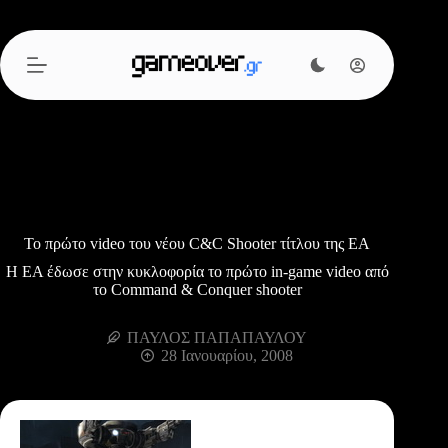
Μετάβαση
στο
περιεχόμενο
To πρώτο video του νέου C&C Shooter τίτλου της ΕΑ
Η ΕΑ έδωσε στην κυκλοφορία το πρώτο in-game video από
το Command & Conquer shooter
ΠΑΥΛΟΣ ΠΑΠΑΠΑΥΛΟΥ
28 Ιανουαρίου, 2008