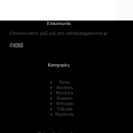
Επικοινωνία
Επικοινωνήστε μαζί μας στο: admin[at]gameover.gr
Κατηγορίες
News
Reviews
Previews
Features
Webcasts
Vidcasts
Hardware