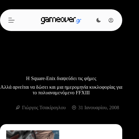
Μετάβαση
στο
περιεχόμενο
Η Square-Enix διαψεύδει τις φήμες
Αλλά αρνείται να δώσει και μια ημερομηνία κυκλοφορίας για
το πολυαναμενόμενο FFXIII
Γιώργος Τσακίρογλου
31 Ιανουαρίου, 2008