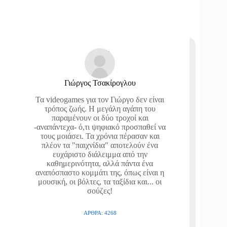
Γιώργος Τσακίρογλου
Τα videogames για τον Γιώργο δεν είναι
τρόπος ζωής. Η μεγάλη αγάπη του
παραμένουν οι δύο τροχοί και
-αναπάντεχα- ό,τι ψηφιακό προσπαθεί να
τους μοιάσει. Τα χρόνια πέρασαν και
πλέον τα "παιχνίδια" αποτελούν ένα
ευχάριστο διάλειμμα από την
καθημερινότητα, αλλά πάντα ένα
αναπόσπαστο κομμάτι της, όπως είναι η
μουσική, οι βόλτες, τα ταξίδια και... οι
σούζες!
ΆΡΘΡΑ: 4268