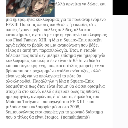
Αλλά αρνείται να δώσει και
μια ημερομηνία κυκλοφορίας για το πολυαναμενόμενο
FFXIII
Παρά τις όποιες υποθέσεις ή εικασίες στις
οποίες έχουν προβεί πολλές σελίδες, αλλά και
καταστήματα, σχετικά με την ημερομηνία κυκλοφορίας
του Final Fantasy XIII, η ίδια η Square–Enix προέβη
αργά εχθές το βράδυ σε μια ανακοίνωση που βάζει
τέλος σε αυτή την παραφιλολογία. Έτσι, η εταιρία
δήλωσε πως ποτέ δεν μίλησε επίσημα για ημερομηνία
κυκλοφορίας και ακόμα δεν είναι σε θέση να δώσει
κάποια συγκεκριμένη, μιας και ο τίτλος μπορεί μεν να
βρίσκεται σε προχωρημένο στάδιο ανάπτυξης, αλλά
είναι νωρίς για να υπολογιστεί το πότε θα
ολοκληρωθεί. Παράλληλα η ίδια η Square–Enix
δεσμεύτηκε πως όταν είναι έτοιμη θα δώσει ορισμένα
στοιχεία στο κοινό, αλλά διέψευσε όλες τις πιθανές
ημερομηνίες, αναιρώντας έτσι και τις δηλώσεις του
Motomu Toriyama –παραγωγό του FF XIII– που
μιλούσε για κυκλοφορία μέσα στο 2008,
δημιουργώντας έτσι απορίες για το χρονικό διάστημα
που ο τίτλος θα είναι έτοιμος. {nomultithumb}