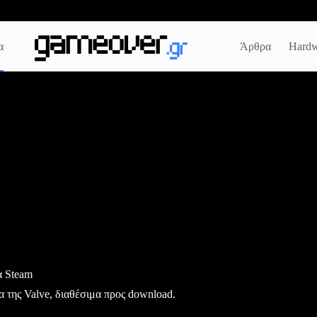
α
Άρθρα
Hardw
α Steam
ία της Valve, διαθέσιμα προς download.