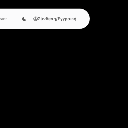
Σύνδεση/Εγγραφή
are