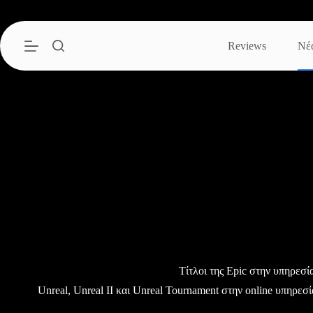
Μετάβαση
στο
περιεχόμενο
Reviews
Νέ
Τίτλοι της Epic στην υπηρεσί
Unreal, Unreal II και Unreal Tournament στην online υπηρεσ