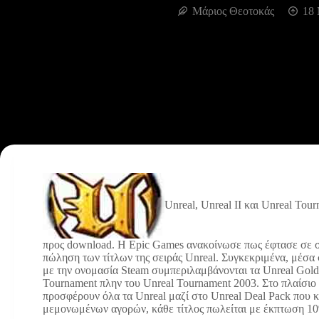
Μάριος Θεοτοκάς
18 
Unreal, Unreal II και Unreal Tou
προς download.
H Epic Games ανακοίνωσε πως έφτασε σε συ
πώληση των τίτλων της σειράς Unreal. Συγκεκριμένα, μέσα σ
με την ονομασία Steam συμπεριλαμβάνονται τα Unreal Gold,
Tournament πλην του Unreal Tournament 2003. Στο πλαίσιο 
προσφέρουν όλα τα Unreal μαζί στο Unreal Deal Pack που κ
μεμονωμένων αγορών, κάθε τίτλος πωλείται με έκπτωση 1